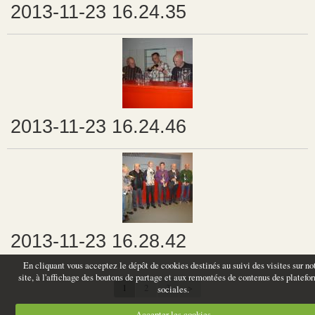
2013-11-23 16.24.35
2013-11-23 16.24.46
2013-11-23 16.28.42
En cliquant vous acceptez le dépôt de cookies destinés au suivi des visites sur no
site, à l'affichage des boutons de partage et aux remontées de contenus des platefo
1
2
3
>
sociales.
Accepter les cookies