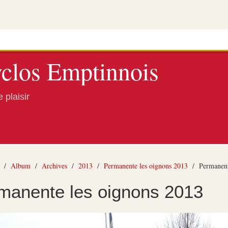
clos Emptinnois
 plaisir
/
Album
/
Archives
/
2013
/
Permanente les oignons 2013
/
Permanent
manente les oignons 2013