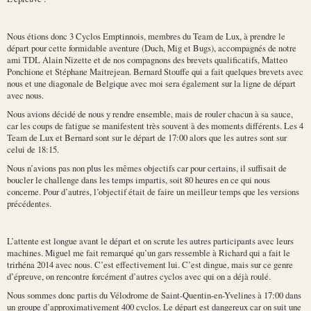
Nous étions donc 3 Cyclos Emptinnois, membres du Team de Lux, à prendre le
départ pour cette formidable aventure (Duch, Mig et Bugs), accompagnés de notre
ami TDL Alain Nizette et de nos compagnons des brevets qualificatifs, Matteo
Ponchione et Stéphane Maitrejean. Bernard Stouffe qui a fait quelques brevets avec
nous et une diagonale de Belgique avec moi sera également sur la ligne de départ
avec nous.
Nous avions décidé de nous y rendre ensemble, mais de rouler chacun à sa sauce,
car les coups de fatigue se manifestent très souvent à des moments différents. Les 4
Team de Lux et Bernard sont sur le départ de 17:00 alors que les autres sont sur
celui de 18:15.
Nous n’avions pas non plus les mêmes objectifs car pour certains, il suffisait de
boucler le challenge dans les temps impartis, soit 80 heures en ce qui nous
concerne. Pour d’autres, l’objectif était de faire un meilleur temps que les versions
précédentes.
L’attente est longue avant le départ et on scrute les autres participants avec leurs
machines. Miguel me fait remarqué qu’un gars ressemble à Richard qui a fait le
trirhéna 2014 avec nous. C’est effectivement lui. C’est dingue, mais sur ce genre
d’épreuve, on rencontre forcément d’autres cyclos avec qui on a déjà roulé.
Nous sommes donc partis du Vélodrome de Saint-Quentin-en-Yvelines à 17:00 dans
un groupe d’approximativement 400 cyclos. Le départ est dangereux car on suit une