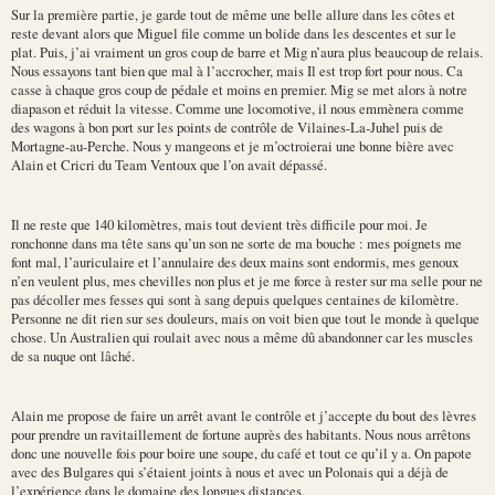
Sur la première partie, je garde tout de même une belle allure dans les côtes et
reste devant alors que Miguel file comme un bolide dans les descentes et sur le
plat. Puis, j’ai vraiment un gros coup de barre et Mig n’aura plus beaucoup de relais.
Nous essayons tant bien que mal à l’accrocher, mais Il est trop fort pour nous. Ca
casse à chaque gros coup de pédale et moins en premier. Mig se met alors à notre
diapason et réduit la vitesse. Comme une locomotive, il nous emmènera comme
des wagons à bon port sur les points de contrôle de Vilaines-La-Juhel puis de
Mortagne-au-Perche. Nous y mangeons et je m’octroierai une bonne bière avec
Alain et Cricri du Team Ventoux que l’on avait dépassé.
Il ne reste que 140 kilomètres, mais tout devient très difficile pour moi. Je
ronchonne dans ma tête sans qu’un son ne sorte de ma bouche : mes poignets me
font mal, l’auriculaire et l’annulaire des deux mains sont endormis, mes genoux
n’en veulent plus, mes chevilles non plus et je me force à rester sur ma selle pour ne
pas décoller mes fesses qui sont à sang depuis quelques centaines de kilomètre.
Personne ne dit rien sur ses douleurs, mais on voit bien que tout le monde à quelque
chose. Un Australien qui roulait avec nous a même dû abandonner car les muscles
de sa nuque ont lâché.
Alain me propose de faire un arrêt avant le contrôle et j’accepte du bout des lèvres
pour prendre un ravitaillement de fortune auprès des habitants. Nous nous arrêtons
donc une nouvelle fois pour boire une soupe, du café et tout ce qu’il y a. On papote
avec des Bulgares qui s’étaient joints à nous et avec un Polonais qui a déjà de
l’expérience dans le domaine des longues distances.