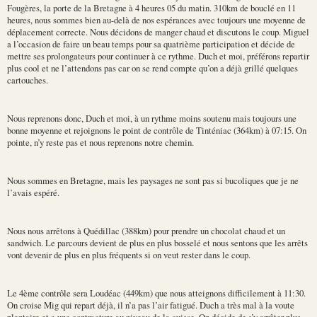
Fougères, la porte de la Bretagne à 4 heures 05 du matin. 310km de bouclé en 11
heures, nous sommes bien au-delà de nos espérances avec toujours une moyenne de
déplacement correcte. Nous décidons de manger chaud et discutons le coup. Miguel
a l’occasion de faire un beau temps pour sa quatrième participation et décide de
mettre ses prolongateurs pour continuer à ce rythme. Duch et moi, préférons repartir
plus cool et ne l’attendons pas car on se rend compte qu’on a déjà grillé quelques
cartouches.
Nous reprenons donc, Duch et moi, à un rythme moins soutenu mais toujours une
bonne moyenne et rejoignons le point de contrôle de Tinténiac (364km) à 07:15. On
pointe, n’y reste pas et nous reprenons notre chemin.
Nous sommes en Bretagne, mais les paysages ne sont pas si bucoliques que je ne
l’avais espéré.
Nous nous arrêtons à Quédillac (388km) pour prendre un chocolat chaud et un
sandwich. Le parcours devient de plus en plus bosselé et nous sentons que les arrêts
vont devenir de plus en plus fréquents si on veut rester dans le coup.
Le 4ème contrôle sera Loudéac (449km) que nous atteignons difficilement à 11:30.
On croise Mig qui repart déjà, il n’a pas l’air fatigué. Duch a très mal à la voute
plantaire et a une contracture au niveau de la cuisse. On décide de s’y arrêter plus