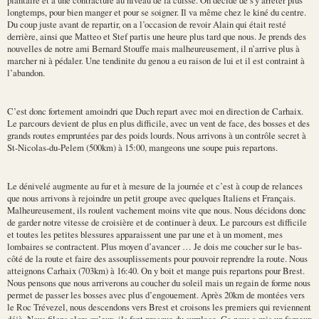
longtemps, pour bien manger et pour se soigner. Il va même chez le kiné du centre.
Du coup juste avant de repartir, on a l’occasion de revoir Alain qui était resté
derrière, ainsi que Matteo et Stef partis une heure plus tard que nous. Je prends des
nouvelles de notre ami Bernard Stouffe mais malheureusement, il n’arrive plus à
marcher ni à pédaler. Une tendinite du genou a eu raison de lui et il est contraint à
l’abandon.
C’est donc fortement amoindri que Duch repart avec moi en direction de Carhaix.
Le parcours devient de plus en plus difficile, avec un vent de face, des bosses et des
grands routes empruntées par des poids lourds. Nous arrivons à un contrôle secret à
St-Nicolas-du-Pelem (500km) à 15:00, mangeons une soupe puis repartons.
Le dénivelé augmente au fur et à mesure de la journée et c’est à coup de relances
que nous arrivons à rejoindre un petit groupe avec quelques Italiens et Français.
Malheureusement, ils roulent vachement moins vite que nous. Nous décidons donc
de garder notre vitesse de croisière et de continuer à deux. Le parcours est difficile
et toutes les petites blessures apparaissent une par une et à un moment, mes
lombaires se contractent. Plus moyen d’avancer … Je dois me coucher sur le bas-
côté de la route et faire des assouplissements pour pouvoir reprendre la route. Nous
atteignons Carhaix (703km) à 16:40. On y boit et mange puis repartons pour Brest.
Nous pensons que nous arriverons au coucher du soleil mais un regain de forme nous
permet de passer les bosses avec plus d’engouement. Après 20km de montées vers
le Roc Trévezel, nous descendons vers Brest et croisons les premiers qui reviennent
déjà. Nous filons alors qu’eux, ils font presque du surplace. Ca nous a mis un fameux