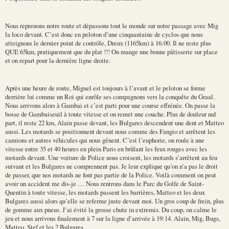
Nous reprenons notre route et dépassons tout le monde sur notre passage avec Mig
la loco devant. C’est donc en peloton d’une cinquantaine de cyclos que nous
atteignons le dernier point de contrôle, Dreux (1165km) à 16:00. Il ne reste plus
QUE 65km, pratiquement que du plat !!! On mange une bonne pâtisserie sur place
et on repart pour la dernière ligne droite.
Après une heure de route, Miguel est toujours à l’avant et le peloton se forme
derrière lui comme un Roi qui enrôle ses compagnons vers la conquête du Graal.
Nous arrivons alors à Gambai et c’est parti pour une course effrénée. On passe la
bosse de Gambaiseuil à toute vitesse et on remet une couche. Plus de douleur nul
part, il reste 22 km, Alain passe devant, les Bulgares descendent une dent et Matteo
aussi. Les motards se positionnent devant nous comme des Fangio et arrêtent les
camions et autres véhicules qui nous gênent. C’est l’euphorie, on roule à une
vitesse entre 35 et 40 heures en plein Paris en brûlant les feux rouges avec les
motards devant. Une voiture de Police nous croisent, les motards s’arrêtent au feu
suivant et les Bulgares ne comprennent pas. Je leur explique qu’on n’a pas le droit
de passer, que nos motards ne font pas partie de la Police. Voilà comment on peut
avoir un accident me dis-je … Nous rentrons dans le Parc du Golfe de Saint-
Quentin à toute vitesse, les motards passent les barrières, Matteo et les deux
Bulgares aussi alors qu’elle se referme juste devant moi. Un gros coup de frein, plus
de gomme aux pneus. J’ai évité la grosse chute in extremis. Du coup, on calme le
jeu et nous arrivons finalement à 7 sur la ligne d’arrivée à 19:14. Alain, Mig, Bugs,
Matteo, Stef et les 2 Bulgares.