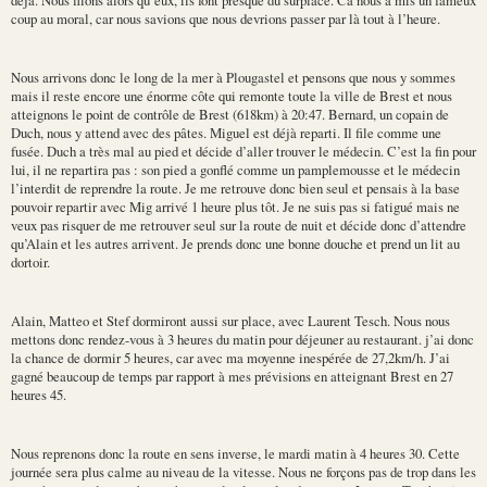
coup au moral, car nous savions que nous devrions passer par là tout à l’heure.
Nous arrivons donc le long de la mer à Plougastel et pensons que nous y sommes
mais il reste encore une énorme côte qui remonte toute la ville de Brest et nous
atteignons le point de contrôle de Brest (618km) à 20:47. Bernard, un copain de
Duch, nous y attend avec des pâtes. Miguel est déjà reparti. Il file comme une
fusée. Duch a très mal au pied et décide d’aller trouver le médecin. C’est la fin pour
lui, il ne repartira pas : son pied a gonflé comme un pamplemousse et le médecin
l’interdit de reprendre la route. Je me retrouve donc bien seul et pensais à la base
pouvoir repartir avec Mig arrivé 1 heure plus tôt. Je ne suis pas si fatigué mais ne
veux pas risquer de me retrouver seul sur la route de nuit et décide donc d’attendre
qu’Alain et les autres arrivent. Je prends donc une bonne douche et prend un lit au
dortoir.
Alain, Matteo et Stef dormiront aussi sur place, avec Laurent Tesch. Nous nous
mettons donc rendez-vous à 3 heures du matin pour déjeuner au restaurant. j’ai donc
la chance de dormir 5 heures, car avec ma moyenne inespérée de 27,2km/h. J’ai
gagné beaucoup de temps par rapport à mes prévisions en atteignant Brest en 27
heures 45.
Nous reprenons donc la route en sens inverse, le mardi matin à 4 heures 30. Cette
journée sera plus calme au niveau de la vitesse. Nous ne forçons pas de trop dans les