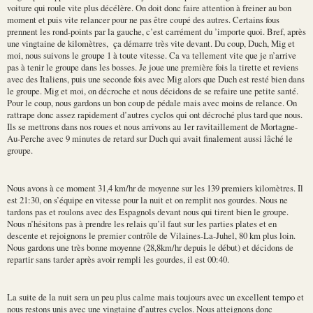
voiture qui roule vite plus décélère. On doit donc faire attention à freiner au bon
moment et puis vite relancer pour ne pas être coupé des autres. Certains fous
prennent les rond-points par la gauche, c’est carrément du ’importe quoi. Bref, après
une vingtaine de kilomètres, ça démarre très vite devant. Du coup, Duch, Mig et
moi, nous suivons le groupe 1 à toute vitesse. Ca va tellement vite que je n’arrive
pas à tenir le groupe dans les bosses. Je joue une première fois la tirette et reviens
avec des Italiens, puis une seconde fois avec Mig alors que Duch est resté bien dans
le groupe. Mig et moi, on décroche et nous décidons de se refaire une petite santé.
Pour le coup, nous gardons un bon coup de pédale mais avec moins de relance. On
rattrape donc assez rapidement d’autres cyclos qui ont décroché plus tard que nous.
Ils se mettrons dans nos roues et nous arrivons au 1er ravitaillement de Mortagne-
Au-Perche avec 9 minutes de retard sur Duch qui avait finalement aussi lâché le
groupe.
Nous avons à ce moment 31,4 km/hr de moyenne sur les 139 premiers kilomètres. Il
est 21:30, on s’équipe en vitesse pour la nuit et on remplit nos gourdes. Nous ne
tardons pas et roulons avec des Espagnols devant nous qui tirent bien le groupe.
Nous n’hésitons pas à prendre les relais qu’il faut sur les parties plates et en
descente et rejoignons le premier contrôle de Vilaines-La-Juhel, 80 km plus loin.
Nous gardons une très bonne moyenne (28,8km/hr depuis le début) et décidons de
repartir sans tarder après avoir rempli les gourdes, il est 00:40.
La suite de la nuit sera un peu plus calme mais toujours avec un excellent tempo et
nous restons unis avec une vingtaine d’autres cyclos. Nous atteignons donc