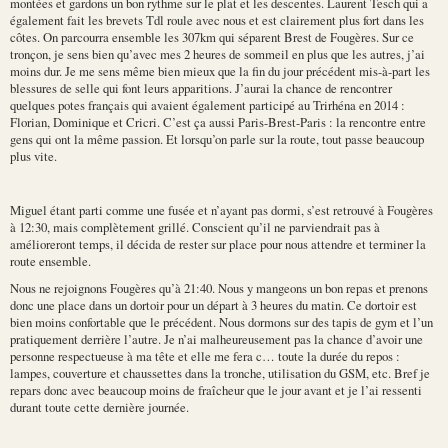
montées et gardons un bon rythme sur le plat et les descentes. Laurent Tesch qui a
également fait les brevets Tdl roule avec nous et est clairement plus fort dans les
côtes. On parcourra ensemble les 307km qui séparent Brest de Fougères. Sur ce
tronçon, je sens bien qu’avec mes 2 heures de sommeil en plus que les autres, j’ai
moins dur. Je me sens même bien mieux que la fin du jour précédent mis-à-part les
blessures de selle qui font leurs apparitions. J’aurai la chance de rencontrer
quelques potes français qui avaient également participé au Trirhéna en 2014 :
Florian, Dominique et Cricri. C’est ça aussi Paris-Brest-Paris : la rencontre entre
gens qui ont la même passion. Et lorsqu’on parle sur la route, tout passe beaucoup
plus vite.
Miguel étant parti comme une fusée et n’ayant pas dormi, s’est retrouvé à Fougères
à 12:30, mais complètement grillé. Conscient qu’il ne parviendrait pas à
amélioreront temps, il décida de rester sur place pour nous attendre et terminer la
route ensemble.
Nous ne rejoignons Fougères qu’à 21:40. Nous y mangeons un bon repas et prenons
donc une place dans un dortoir pour un départ à 3 heures du matin. Ce dortoir est
bien moins confortable que le précédent. Nous dormons sur des tapis de gym et l’un
pratiquement derrière l’autre. Je n’ai malheureusement pas la chance d’avoir une
personne respectueuse à ma tête et elle me fera c… toute la durée du repos :
lampes, couverture et chaussettes dans la tronche, utilisation du GSM, etc. Bref je
repars donc avec beaucoup moins de fraîcheur que le jour avant et je l’ai ressenti
durant toute cette dernière journée.