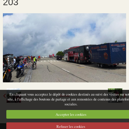
203
En cliquant vous acceptez le dépôt de cookies destinés au suivi des visites sur no
Retour
site, à l'affichage des boutons de partage et aux remontées de contenus des platefo
sociales.
Accepter les cookies
Refuser les cookies