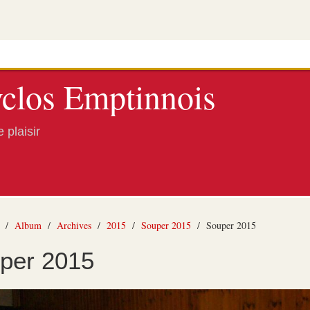
clos Emptinnois
 plaisir
/
Album
/
Archives
/
2015
/
Souper 2015
/
Souper 2015
per 2015